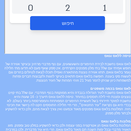
טיסה ללאס וגאס
לאס וגאס נחשבת לבירת ההימורים והשעשועים, עם נוף מדברי מרהיב ובעיקר אווירה של
חופש אמיתי עם שלל בתי מלון מפנקים ויוקרתיים. אין ספק שאף פעם לא תדעו מתי הלילה
נגמר בלאס וגאס, תחוו אווירה נוצצת מהתאורה ואפילו תוכלו לצאת לטיולים בהרים וגם
לעשות סקי בעונה. חופשה בלאס וגאס תתאים בעיקר לזוגות ולקבוצות חברים ופחות
למשפחות כיוון שניתן להמר מגיל 21 וזוהי המהות של העיר הנוצצת.
לאס וגאס בכמה משפטים
לאס וגאס נחשבת לעיר הגדולה בנבדה והיא ממוקמת בנוף המדברי, עם שלל בתי קזינו
נוצצים וסצנת חיי לילה תוססים במיוחד. טיסה ללאס וגאס תיערך כ- 16 שעות והיא
נחשבת למוקד תיירותי בשל תעשיית ההימורים המפותחת והמפורסמת ביותר בעולם. לא
בכדי היא גם נקראת ״עיר החטאים״, הרי חיי הלילה התוססים הקנו לה ביושר את הכינוי
הזה. המלונות בלאס וגאס מפנקים מאוד וכמעט ואין צורך לצאת מהם, ולכן כדאי להשקיע
ולבחור מלון מפנק.
מלונות בלאס וגאס
המלונות בלאס וגאס הן אטרקציה בפני עצמה ולכן כדאי להשקיע במלון טוב ומפנק. מזג
האוויר מדברי ובכל ימות השנה חם מאוד בלאס וגאס, הרי היא עיר מדברית, ולכן במרבית