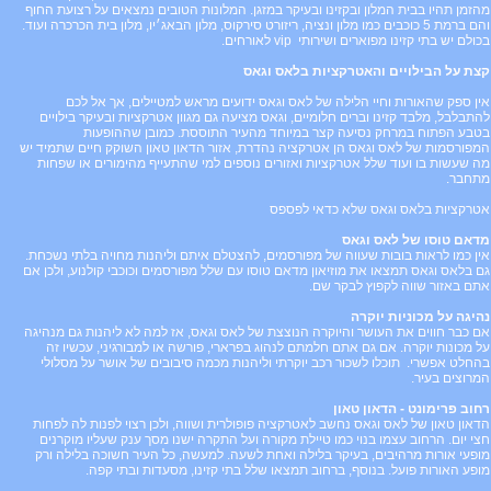
מהזמן תהיו בבית המלון ובקזינו ובעיקר במזגן. המלונות הטובים נמצאים על רצועת החוף
והם ברמת 5 כוכבים כמו מלון ונציה, ריזורט סירקוס, מלון הבאג׳יו, מלון בית הכרכרה ועוד.
בכולם יש בתי קזינו מפוארים ושירותי
vip
לאורחים.
קצת על הבילויים והאטרקציות בלאס וגאס
אין ספק שהאורות וחיי הלילה של לאס וגאס ידועים מראש למטיילים, אך אל לכם
להתבלבל, מלבד קזינו וברים חלומיים, וגאס מציעה גם מגוון אטרקציות ובעיקר בילויים
בטבע הפתוח במרחק נסיעה קצר במיוחד מהעיר התוססת. כמובן שההופעות
המפורסמות של לאס וגאס הן אטרקציה נהדרת, אזור הדאון טאון השוקק חיים שתמיד יש
מה שעשות בו ועוד שלל אטרקציות ואזורים נוספים למי שהתעייף מהימורים או שפחות
מתחבר.
אטרקציות בלאס וגאס שלא כדאי לפספס
מדאם טוסו של לאס וגאס
אין כמו לראות בובות שעווה של מפורסמים, להצטלם איתם וליהנות מחויה בלתי נשכחת.
גם בלאס וגאס תמצאו את מוזיאון מדאם טוסו עם שלל מפורסמים וכוכבי קולנוע, ולכן אם
אתם באזור שווה לקפוץ לבקר שם.
נהיגה על מכוניות יוקרה
אם כבר חווים את העושר והיוקרה הנוצצת של לאס וגאס, אז למה לא ליהנות גם מנהיגה
על מכונות יוקרה. אם גם אתם חלמתם לנהוג בפרארי, פורשה או למבורגיני, עכשיו זה
בהחלט אפשרי. תוכלו לשכור רכב יוקרתי וליהנות מכמה סיבובים של אושר על מסלולי
המרוצים בעיר.
רחוב פרימונט - הדאון טאון
הדאון טאון של לאס וגאס נחשב לאטרקציה פופולרית ושווה, ולכן רצוי לפנות לה לפחות
חצי יום. הרחוב עצמו בנוי כמו טיילת מקורה ועל התקרה ישנו מסך ענק שעליו מוקרנים
מופעי אורות מרהיבים, בעיקר בלילה ואחת לשעה. למעשה, כל העיר חשוכה בלילה ורק
מופע האורות פועל. בנוסף, ברחוב תמצאו שלל בתי קזינו, מסעדות ובתי קפה.