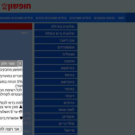
חופשון
🏆
|
|
|
|
ראשי
הנחות ומבצעים
טיולים מאורגנים
טיולים מאורגנים בחגים
טיולים מאורגנים באוגוסט
מלונות באילת
ראשי
מלונות בים המלח
אבו דאבי
אמסטרדם
אנטליה
אתונה
X
סגור חלון
בודפשט
חופשון מחבקים את סבא וס
בורגס
חברים במועדון? 
בוקרשט
ועוד).
בטומי
לכל רשימת הכר
הצטרפו לקהילה 
דובאי
כרתים
​למה כדאי לכם?
​👤 סוכן אישי צ
לאס וגאס
​💳 עד 9 תשלומים ללא ריבית
מקסיקו
​🛡️ אפשרות ביט
ביממה, אינטרנט א
מלדיביים
סיישל
המלון בדירוג 4 כוכבים ומציע סאונה, גישה חופשית לפארק מים ולמתקני שעשועים לילדים. תוכלו גם לשחק טניס או לשכור רכב במקום.