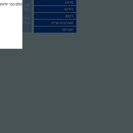
פראג
כולם כבר יודעים
רודוס
נמל התעופה הקרוב ביותר הוא בורגס (Burgas), שנמצא במר
רומא
המים עם משקאות 
שארם א שייח
תאילנד