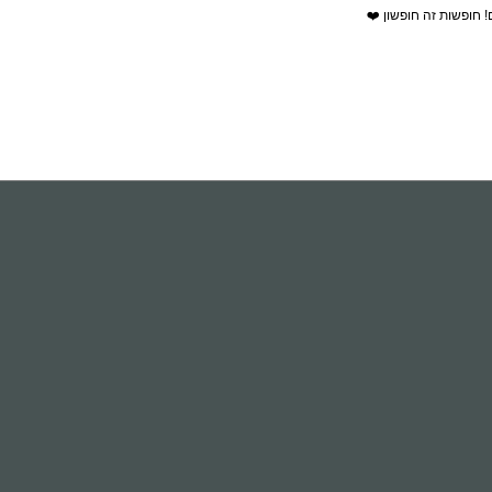
! חופשות זה חופשון ❤️
חק של 28 ק“מ, והמלון מציע שירות הסעות בתשלום מ/אל נמל התעופה.
בכוסות פלסטיק מהבר של המלון.