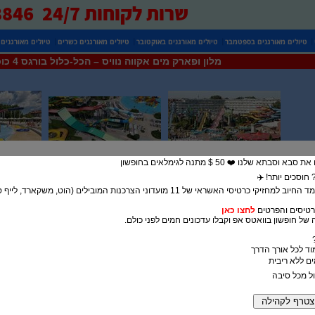
שרות לקוחות 24/7 0525738846
|
|
|
|
טיולים מאורגנים בספטמבר
טיולים מאורגנים באוקטובר
טיולים מאורגנים כשרים
טיולים מאורגנים
מלון ופארק מים אקווה נוויס – הכל-כלול בורגס 4 כוכבים
בתא שלנו ❤️ 50 $ מתנה לגימלאים בחופשון
חוסכים יותר! ✈️
5% הנחה במעמד החיוב למחזיקי כרטיסי האשראי של 11 מועדוני הצרכנות המובילים (הוט, משק
טיסים והפרטים
לחצו כאן
של חופשון בוואטס אפ וקבלו עדכונים חמים לפני כולם.
מוד לכל אורך הדרך
ול מכל סיבה
לחוטי חינם ומרכז ספא שזמין תמורת תשלום נוסף.