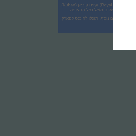
נקודות העניין הפופולריות בסביבה כוללות את פארק מים אקשן (Action AquaPark), קניון רויאל ביץ' (Royal Beach) וקזינו קובאן (Kuban).
קונספט ’הכל כלול’ תקף במתחם של מקום האירוח. הברים והמסעדה בפארק המים Action Aqua הם בתשלום נוסף. תוכלו להיכנס לפארק