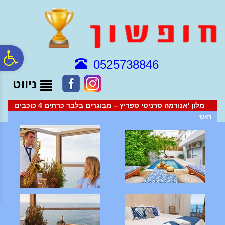
לתפריט
לתוכן
לתפריט
אתר
המרכזי
נגישות
פ
0525738846
ניווט
סר
מלון 'אנורמה סרניטי ספריץ – מבוגרים בלבד כרתים 4 כוכבים
נג
ראשי