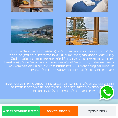
מלון 'אנורמה סרניטי ספריץ – מבוגרים בלבד' (Enorme Serenity Spritz - Adults
Only) נמצא בהרסוניסוס (Hersonissos), ויש בו בריכת שחייה חיצונית, בר וטרסה.
מקום האירוח נמצא במרחק של בערך 12 ק"מ מהמצפה התת ימי Cretaquarium
Thalassocosmos, במרחק של 28 ק"מ מהמוזיאון הארכאולוגי של הרקליון (Heraklion
Archaeological Museum) ו-30 ק"מ מהחומות הוונציאניות (Venetian Walls). יש
במקום שירות קונסיירז', וגם אינטרנט אלחוטי בחינם בכל האזורים.
החדרים ממוזגים וכוללים שולחן עבודה, קומקום, מקרר, כספת, טלוויזיה עם מסך שטוח
וחדר רחצה פרטי עם מקלחת. בכל חדר יש מכונת קפה. חלק מהחדרים כוללים גם
מרפסת ומאחרים גם נשקף נוף לים. האירוח כולל מצעים ומגבות.
ℹ️ למה חופשון?
🏷️ הנחות ומבצעים
מבצעים לוואטסאפ בלבד 🔥