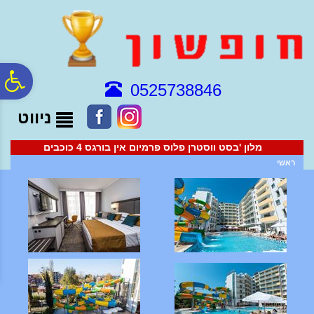
לתפריט
לתוכן
לתפריט
אתר
המרכזי
נגישות
פ
0525738846
ניווט
סר
מלון 'בסט ווסטרן פלוס פרמיום אין בורגס 4 כוכבים
נג
ראשי