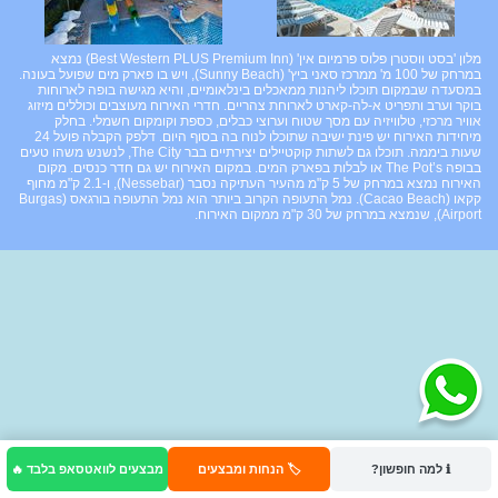
מלון 'בסט ווסטרן פלוס פרמיום אין' (Best Western PLUS Premium Inn) נמצא
במרחק של 100 מ' ממרכז סאני ביץ' (Sunny Beach), ויש בו פארק מים שפועל בעונה.
במסעדה שבמקום תוכלו ליהנות ממאכלים בינלאומיים, והיא מגישה בופה לארוחות
בוקר וערב ותפריט א-לה-קארט לארוחת צהריים. חדרי האירוח מעוצבים וכוללים מיזוג
אוויר מרכזי, טלוויזיה עם מסך שטוח וערוצי כבלים, כספת וקומקום חשמלי. בחלק
מיחידות האירוח יש פינת ישיבה שתוכלו לנוח בה בסוף היום. דלפק הקבלה פועל 24
שעות ביממה. תוכלו גם לשתות קוקטיילים יצירתיים בבר The City, לנשנש משהו טעים
בבופה The Pot’s או לבלות בפארק המים. במקום האירוח יש גם חדר כנסים. מקום
האירוח נמצא במרחק של 5 ק"מ מהעיר העתיקה נסבר (Nessebar), ו-2.1 ק"מ מחוף
קקאו (Cacao Beach). נמל התעופה הקרוב ביותר הוא נמל התעופה בורגאס (Burgas
Airport), שנמצא במרחק של 30 ק"מ ממקום האירוח.
ℹ️ למה חופשון?
🏷️ הנחות ומבצעים
מבצעים לוואטסאפ בלבד 🔥