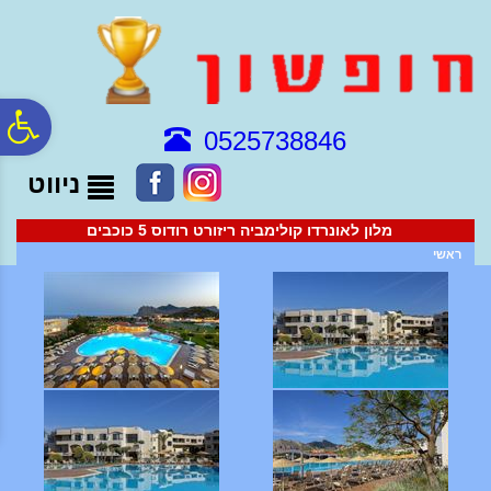
לתפריט
לתוכן
לתפריט
אתר
המרכזי
נגישות
פ
0525738846
ניווט
סר
מלון לאונרדו קולימביה ריזורט רודוס 5 כוכבים
נג
ראשי