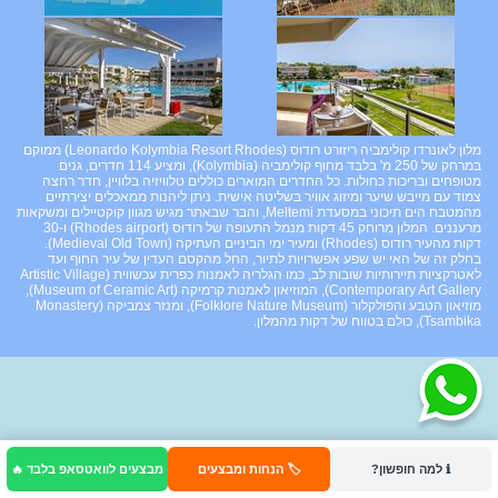
מלון לאונרדו קולימביה ריזורט רודוס (Leonardo Kolymbia Resort Rhodes) ממוקם
במרחק של 250 מ' בלבד מחוף קולימביה (Kolymbia), ומציע 114 חדרים, גנים
מטופחים ובריכות כחולות. כל החדרים המוארים כוללים טלוויזיה בלוויין, חדר רחצה
צמוד עם מייבש שיער ומיזוג אוויר בשליטה אישית. ניתן ליהנות ממאכלים יצירתיים
מהמטבח הים תיכוני במסעדת Meltemi, והבר שבאתר מגיש מגוון קוקטיילים ומשקאות
מרעננים. המלון מרוחק 45 דקות מנמל התעופה של רודוס (Rhodes airport) ו-30
דקות מהעיר רודוס (Rhodes) ומעיר ימי הביניים העתיקה (Medieval Old Town).
בחלק זה של האי יש שפע אפשרויות לתיור, החל מהקסם העדין של עיר החוף ועד
לאטרקציות תיירותיות שובות לב, כמו הגלריה לאמנות כפרית עכשווית (Artistic Village
Contemporary Art Gallery), המוזיאון לאמנות קרמיקה (Museum of Ceramic Art),
מוזיאון הטבע והפולקלור (Folklore Nature Museum), ומנזר צמביקה (Monastery
Tsambika), כולם בטווח של דקות מהמלון.
ℹ️ למה חופשון?
🏷️ הנחות ומבצעים
מבצעים לוואטסאפ בלבד 🔥