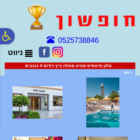
לתפריט
לתוכן
לתפריט
אתר
המרכזי
נגישות
פ
0525738846
ניווט
סר
מלון מיטסיס פטיט פאלה ביץ רודוס 4 כוכבים
נג
ראשי