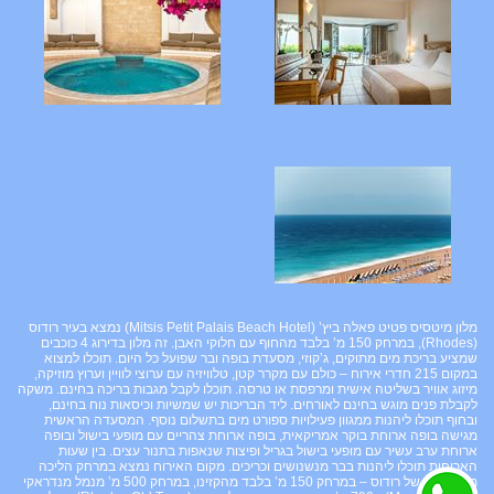
מלון מיטסיס פטיט פאלה ביץ’ (Mitsis Petit Palais Beach Hotel) נמצא בעיר רודוס
(Rhodes), במרחק 150 מ’ בלבד מהחוף עם חלוקי האבן. זה מלון בדירוג 4 כוכבים
שמציע בריכת מים מתוקים, ג’קוזי, מסעדת בופה ובר שפועל כל היום. תוכלו למצוא
במקום 215 חדרי אירוח – כולם עם מקרר קטן, טלוויזיה עם ערוצי לוויין וערוץ מוזיקה,
מיזוג אוויר בשליטה אישית ומרפסת או טרסה. תוכלו לקבל מגבות בריכה בחינם. משקה
לקבלת פנים מוגש בחינם לאורחים. ליד הבריכות יש שמשיות וכיסאות נוח בחינם,
ובחוף תוכלו ליהנות ממגוון פעילויות ספורט מים בתשלום נוסף. המסעדה הראשית
מגישה בופה ארוחת בוקר אמריקאית, בופה ארוחת צהריים עם מופעי בישול ובופה
ארוחת ערב עשיר עם מופעי בישול בגריל ופיצות שנאפות בתנור עצים. בין שעות
הארוחות תוכלו ליהנות בבר מנשנושים וכריכים. מקום האירוח נמצא במרחק הליכה
מהאתרים של רודוס – במרחק 150 מ’ בלבד מהקזינו, במרחק 500 מ’ מנמל מנדראקי