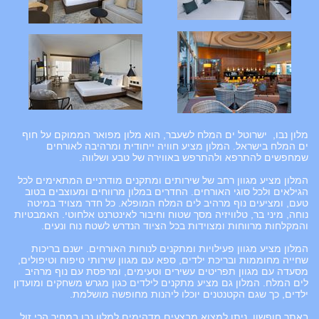
מלון נבו, ישרוטל ים המלח לשעבר, הוא מלון מפואר הממוקם על חוף
ים המלח בישראל. המלון מציע חוויה ייחודית ומרהיבה לאורחים
שמחפשים להתרפא ולהתרפש באווירה של טבע ושלווה.
המלון מציע מגוון רחב של שירותים ומתקנים מודרניים המתאימים לכל
הגילאים ולכל סוגי האורחים. החדרים במלון מרווחים ומעוצבים בטוב
טעם, ומציעים נוף מרהיב לים המלח המופלא. כל חדר מצויד במיטה
נוחה, מיני בר, טלוויזיה מסך שטוח וחיבור לאינטרנט אלחוטי. האמבטיות
והמקלחות מרווחות ומצוידות בכל הציוד הנדרש לשטח נוח ונעים.
המלון מציע מגוון פעילויות ומתקנים לנוחות האורחים. ישנם בריכות
שחייה מחוממות ובריכת ילדים, ספא עם מגוון שירותי טיפוח וטיפולים,
מסעדה עם מגוון תפריטים עשירים וטעימים, ומרפסת עם נוף מרהיב
לים המלח. המלון גם מציע מתקנים לילדים כגון מגרש משחקים ומועדון
ילדים, כך שגם הקטנטנים יוכלו ליהנות מחופשה מושלמת.
באתר חופשון, ניתן למצוא מבצעים מדהימים למלון נבו במחיר הכי זול