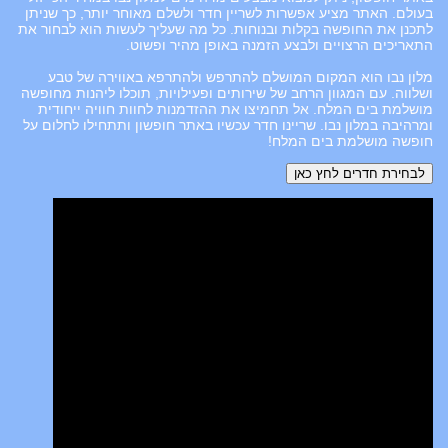
בעולם. האתר מציע אפשרות לשריין חדר ולשלם מאוחר יותר, כך שניתן
לתכנן את החופשה בקלות ובנוחות. כל מה שעליך לעשות הוא לבחור את
התאריכים הרצויים ולבצע הזמנה באופן מהיר ופשוט.
מלון נבו הוא המקום המושלם להתרפש ולהתרפא באווירה של טבע
ושלווה. עם המגוון הרחב של שירותים ופעילויות, תוכלו ליהנות מחופשה
מושלמת בים המלח. אל תחמיצו את ההזדמנות לחוות חוויה ייחודית
ומרהיבה במלון נבו. שריינו חדר עכשיו באתר חופשון ותתחילו לחלום על
חופשה מושלמת בים המלח!