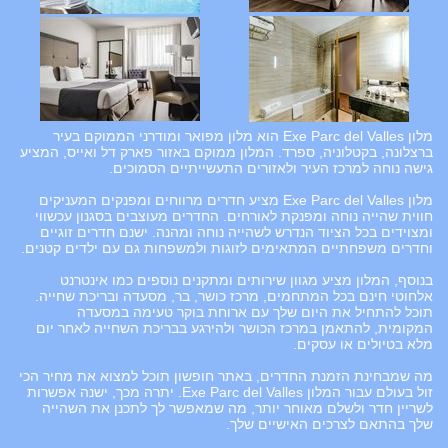
מלון Exe Parc del Valles הוא מלון מפואר ומודרני הממוקם בעיר
ברצלונה, בקטלוניה, ספרד. המלון ממוקם באזור פארק דל ואייס, המציע
גישה נוחה למרכז העיר ולאזורים התעשייתיים הסמוכים.
מלון Exe Parc del Valles מציע חדרים מרווחים ומפנקים המעניקים
חווית שהייה נוחה ומפנקת לאורחים. החדרים מעוצבים בסגנון עכשווי
ומצוידים בכל הציוד הנדרש לשהייה נוחה ומהנה. ישנם חדרים זוגיים
וחדרים משפחתיים המתאימים לזוגות ולמשפחות גם עם ילדים קטנים.
בנוסף, המלון מציע מגוון שירותים ומתקנים נוספים כמו אינטרנט
אלחוטי חינם בכל המתחמים, מרכז כושר, בר, מסעדה ובריכת שחייה.
תוכל להתחיל את היום שלך עם ארוחת בוקר טעימה במסעדה
המקומית, להתאמן במרכז הכושר ולהירגע בבריכת השחייה לאחר יום
מלא בטיולים או עסקים.
מה שמבחינת הזמנת החדרים, באתר חופשון תוכל למצוא את מחיר הכי
זול בעולם עבור המלון Exe Parc del Valles. יתרה מכך, ישנה אפשרות
לשריין חדר ולשלם מאוחר יותר, מה שמאפשר לך לתכנן את השהייה
שלך בהתאם לצרכים האישיים שלך.