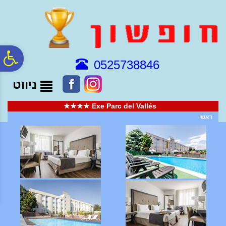
לתפריט
לתוכן
לתפריט
אתר
המרכזי
נגישות
פ
0525738846
ניווט
סר
Exe Parc del Vallés ★★★★
נג
ראשי