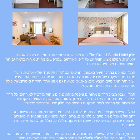
מלון The Grand Gloria Hotel הוא מלון אותנטי ומפואר הממוקם בעיר באטומי,
גיאורגיה. המלון מציע חוויה יוצאת דופן לאורחים שמחפשים נוחות, אירוח ברמה גבוהה
וחווית טעמים מקומיים מרהיבים.
המלון ממוקם במרכז העיר באטומי, המכונה גם "פריז הקטנה" של גיאורגיה. העיר
מפורסמת בעיקר בשל ארכיטקטורתה המסורתית והייחודית, רחובותיה המרהיבים
ושוקותיה המקומיים הצבעוניים. באטומי מציעה גם מגוון אתרי תיירות ואטרקציות, כולל
מוזיאונים, כנסיות וגן החיות המקומי.
המלון עצמו מציע חדרים מרווחים ומפנקים המעניקים נוחות מירבית לאורחים. כל חדר
מצויד במיטה נוחה, מיני בר, טלוויזיה מסך שטוח ומזגן. ישנן גם סוויטות יוקרתיות
המציעות נוף מרהיב לעיר ומתקנים נוספים כמו סלון פרטי ומרפסת פרטית.
המלון מציע מגוון שירותים ומתקנים לנוחות האורחים. ישנם מסעדות המציעות מגוון
רחב של מאכלים מקומיים ובינלאומיים, ברים וקפה, ספא עם מגוון טיפוח וטיפולים,
ומרפסת עם נוף מרהיב לעיר. ישנם גם מתקנים לילדים, כולל מגרש משחקים וחדר
משחקים.
בנוסף, המלון מציע אפשרויות נוספות לנוחות האורחים. באתר חופשון, ניתן להזמין את
המלון במחיר הכי זול בעולם ולשלם על החדר מאוחר יותר. זהו אפשרות נוספת