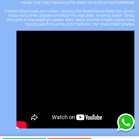
שמאפשרת לאורחים לתכנן את הנופש שלהם בבאטומי בצורה נוחה וגמישה.
בסיכום, מלון The Grand Gloria Hotel בבאטומי, גיאורגיה הוא מקום מושלם להתארח
במהלך חופשה בגיאורגיה. המלון מציע חדרים מרווחים ומפנקים, אירוח ברמה גבוהה
וחווית טעמים מקומיים מרהיבים. בנוסף, באתר חופשון ניתן למצוא מחירים זולים ביותר
ואפשרות לשלם מאוחר יותר, המאפשרת תכנון גמיש ונוח לנופש בבאטומי.