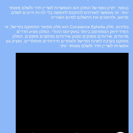
בנוסף, יתרון נוסף של המלון הוא האפשרות לשריין חדר ולשלם מאוחר
יותר. זה מאפשר לאורחים להתכנס לחופשה בלי להיות חייבים לשלם
מראש, ולהתאים את התשלום לסיום השהייה.
בסיכום, מלון Constance Ephelia הוא מלון מפואר הממוקם בסיישל, אי
הפרדיזיאק המפורסם ביותר באוקיינוס ההודי. המלון מציע חדרים
מרווחים, שירותים מפנקים ומגוון שירותים ומתקנים מפנקים. המלון
ממוקם בקרבה למרכז הסיישל ולאתרים תיירותיים פופולריים, ומציע גם
אפשרות לשריין חדר ולשלם מאוחר יותר.