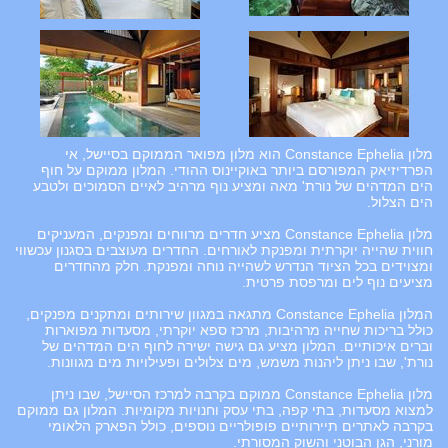
מלון Constance Ephelia הוא מלון מפואר הממוקם בסיישל, אי
הפרדיזיאק המפורסם ביותר באוקיינוס ההודי. המלון ממוקם על חוף
הים המדהים של נורת' מאה ומציע נוף מרהיב לאיים הסמוכים ולטבע
הים הצלול.
מלון Constance Ephelia מציע חדרים מרווחים ומפנקים, המעניקים
חווית שהייה יוקרתית ומפנקת לאורחים. החדרים מעוצבים בסגנון עכשווי
ומצוידים בכל הציוד הנדרש לשהייה נוחה ומפנקת. חלק מהחדרים
מציעים נוף לים ומרפסת פרטית.
המלון Constance Ephelia מתגאה במגוון שירותים ומתקנים מפנקים,
כולל בריכות שחייה מרהיבות, מרכז ספא יוקרתי, מסעדות מפוארות
וברים איכותיים. המלון מציע גם גישה ישירה לחוף הים המדהים של
נורת', שבו ניתן ליהנות משמש, מים צלולים ופעילויות מים מגוונות.
מלון Constance Ephelia ממוקם בקרבה למרכז הסיישל, שבו ניתן
למצוא מסעדות, בתי קפה, בתי עסק וחנויות מקומיות. המלון גם ממוקם
בקרבה לאתרים תיירותיים פופולריים נוספים, כולל הפארק הלאומי
מורני, הגן הבוטני והשוק המסורתי.