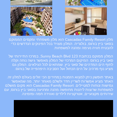
מלון Cascadas Family Resort הוא מלון משפחתי ומקסים הממוקם
בסאני ביץ בורגס, בולגריה. המלון מצויד בכל הפינוקים הנדרשים כדי
להבטיח חוויה נעימה ומהנה למשפחות.
המלון ממוקם בכתובת 123 Sunny Beach Blvd, במרכז התיירותי של
סאני ביץ בורגס. המיקום המרכזי של המלון מאפשר גישה נוחה וקלה
לחוף הים המדהים של סאני ביץ, שמתאים לכל הגילאים. המלון גם
מציע נוף מרהיב על הים הכחול ועל הסביבה היפהפייה של בורגס.
באתר חופשון ניתן למצוא הזמנות במחירים הכי זולים בעולם למלון זה.
האתר מציע אפשרות לשריין חדר ולשלם מאוחר יותר, מה שמאפשר
גמישות ונוחות למטיילים. Cascadas Family Resort הוא מקום מושלם
למשפחות שרוצות ליהנות מחופשה מהנה ומרגיעה בסאני ביץ בורגס, עם
שירותים מקצועיים, אטרקציות לילדים ואווירה חמה ומזמינה.