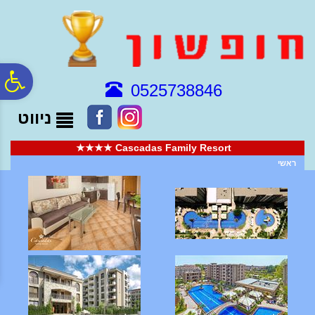
לתפריט
לתוכן
לתפריט
אתר
המרכזי
נגישות
פ
0525738846
ניווט
סר
Cascadas Family Resort ★★★★
נג
ראשי