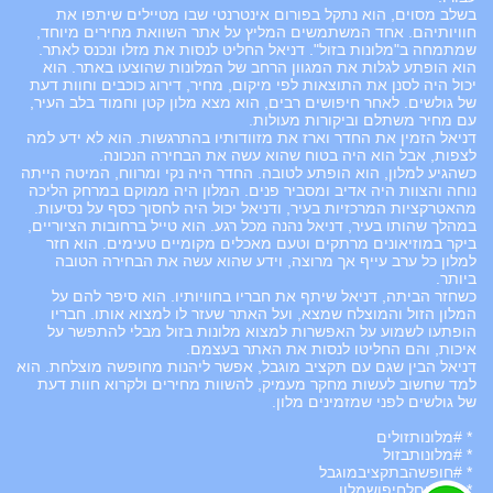
בשלב מסוים, הוא נתקל בפורום אינטרנטי שבו מטיילים שיתפו את
חוויותיהם. אחד המשתמשים המליץ על אתר השוואת מחירים מיוחד,
שמתמחה ב"מלונות בזול". דניאל החליט לנסות את מזלו ונכנס לאתר.
הוא הופתע לגלות את המגוון הרחב של המלונות שהוצעו באתר. הוא
יכול היה לסנן את התוצאות לפי מיקום, מחיר, דירוג כוכבים וחוות דעת
של גולשים. לאחר חיפושים רבים, הוא מצא מלון קטן וחמוד בלב העיר,
עם מחיר משתלם וביקורות מעולות.
דניאל הזמין את החדר וארז את מזוודותיו בהתרגשות. הוא לא ידע למה
לצפות, אבל הוא היה בטוח שהוא עשה את הבחירה הנכונה.
כשהגיע למלון, הוא הופתע לטובה. החדר היה נקי ומרווח, המיטה הייתה
נוחה והצוות היה אדיב ומסביר פנים. המלון היה ממוקם במרחק הליכה
מהאטרקציות המרכזיות בעיר, ודניאל יכול היה לחסוך כסף על נסיעות.
במהלך שהותו בעיר, דניאל נהנה מכל רגע. הוא טייל ברחובות הציוריים,
ביקר במוזיאונים מרתקים וטעם מאכלים מקומיים טעימים. הוא חזר
למלון כל ערב עייף אך מרוצה, וידע שהוא עשה את הבחירה הטובה
ביותר.
כשחזר הביתה, דניאל שיתף את חבריו בחוויותיו. הוא סיפר להם על
המלון הזול והמוצלח שמצא, ועל האתר שעזר לו למצוא אותו. חבריו
הופתעו לשמוע על האפשרות למצוא מלונות בזול מבלי להתפשר על
איכות, והם החליטו לנסות את האתר בעצמם.
דניאל הבין שגם עם תקציב מוגבל, אפשר ליהנות מחופשה מוצלחת. הוא
למד שחשוב לעשות מחקר מעמיק, להשוות מחירים ולקרוא חוות דעת
של גולשים לפני שמזמינים מלון.
* #מלונותזולים
* #מלונותבזול
* #חופשהבתקציבמוגבל
* #טיפיםלחיפושמלון