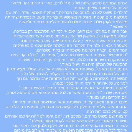
המים המהנים סיפקו שעות של כיף לילדים, בעוד ההורים נהנו מרגעי
שלווה על מיטות השיזוף הנוחות.
"הילדים פשוט לא רצו לעזוב את הבריכה," צוחקת האמא, שרה. "היו שם
מגלשות מים קטנות, מזרקות משעשעות ובריכת פעוטות נפרדת שהייתה
מושלמת לקטן שלנו. אנחנו יכולנו להשגיח עליהם בנוחות וליהנות
מהשמש."
אבל החוויה בהילטון אבו דאבי יאס איילנד לא הסתכמה רק בבריכה.
המלון ממוקם בלב האקשן של האי, במרחק נסיעה קצר מאטרקציות
מרכזיות כמו עולם הפרארי, עולם המים יאס ועולם האחים וורנר.
משפחת גבאי ניצלה את הקרבה הזו ובילתה ימים שלמים בפארקים
המדהימים, יוצרת זיכרונות משפחתיים בלתי נשכחים.
"הנוחות של המיקום היא פשוט מדהימה," אומר דני. "בכל בוקר יצאנו
להרפתקה חדשה וחזרנו למלון בערב עייפים אך מרוצים. השירות
ההסעות של המלון היה נוח ויעיל מאוד."
גם מבחינת האוכל, משפחת גבאי לא נשארה אדישה. המלון מציע מגוון
רחב של מסעדות עם תפריטים מגוונים שקלעו לטעמם של כל בני
המשפחה. מארוחות בוקר עשירות ועד ארוחות ערב גורמה עם נוף
למרינה, כל ארוחה הייתה חוויה בפני עצמה.
"אהבנו במיוחד את מסעדת הבשרים ואת המזנון העשיר בבוקר,"
משתפת שרה. "הייתה שם אפשרות לכל אחד למצוא משהו שהוא אוהב,
וגם הילדים נהנו מאוד."
מעבר לנוחות ולאטרקציות, משפחת גבאי התרשמה במיוחד מהיחס
החם והאישי של צוות המלון. כל בקשה נענתה בחיוך ובמהירות, וכל פרט
קטן טופל במסירות רבה.
"הצוות שם פשוט מדהים," מסכם דני. "הם גרמו לנו להרגיש כמו אורחים
חשובים באמת. זה משהו שאי אפשר לקחת כמובן מאליו."
לסיכום, משפחת גבאי ממליצה בחום על מלון הילטון אבו דאבי יאס
איילנד לכל משפחה שמחפשת חופשה מושלמת. השילוב בין מיקום